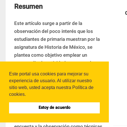
Resumen
Este artículo surge a partir de la 
observación del poco interés que los 
estudiantes de primaria muestran por la 
asignatura de Historia de México, se 
plantea como objetivo emplear un 
compendio de actividades que ayuden a 
fomentar el rendimiento y el gusto por 
Este portal usa cookies para mejorar su
esta área mediante una práctica 
experiencia de usuario. Al utilizar nuestro
innovadora, basada en estrategias como 
sitio web, usted acepta nuestra Política de
la gamificación. Para la elaboración de 
cookies.
esta propuesta exploratoria de 
Estoy de acuerdo
intervención, se recurrió a una 
metodología mixta, empleando la 
encuesta y la observación como técnicas. 