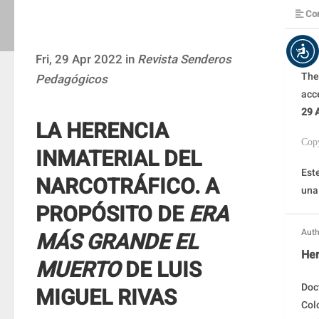
Con
Fri, 29 Apr 2022 in
Revista Senderos
The
Pedagógicos
acc
29 
LA HERENCIA
Cop
INMATERIAL DEL
Este
NARCOTRÁFICO. A
una
PROPÓSITO DE
ERA
Auth
MÁS GRANDE EL
Her
MUERTO
DE LUIS
Doc
MIGUEL RIVAS
Col