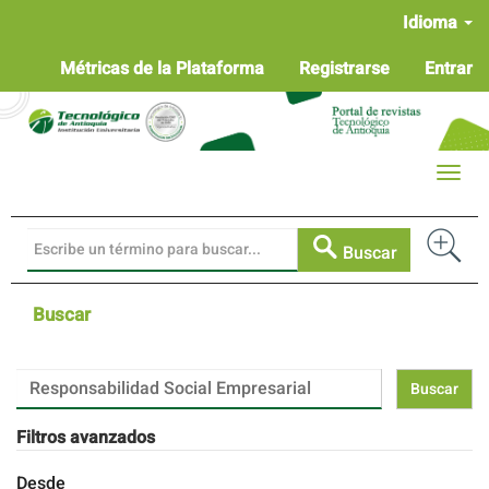
Navegación
Idioma
principal
Contenido
Métricas de la Plataforma
Registrarse
Entrar
principal
Barra
lateral
Toggle
naviga
Buscar
Buscar
Buscar
artículos
por
Filtros avanzados
Desde