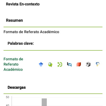
Contenido
Revista En-contexto
principal
del
artículo
Resumen
Formato de Referato Académico
Palabras clave:
Formato de
Referato
Académico
Descargas