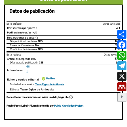
Datos de publicación
Este artículo
Otros artículos
Revisores/as por pares
0
2.4
Perfil evaluadores/as N/D
Declaraciones de autoría
Disponibilidad de datos
N/D
16%
Declaraciones de autoría
Este artículo
Otros artículos
Financiación externa
No
32%
Conflictos de intereses
N/D
11%
Esta revista
Otras revistas
Artículos aceptados
0%
33%
Días para la publicación
338
145
GS
Indexado en
L
Perfiles
Editor y equipo editorial
Tecnológico de Antioquia
Sociedad académica
Editorial
Tecnológico de Antioquia
Para obtener más información sobre un dato, haga clic
Public Facts Label
- Plugin Mantenido por
Public Knowledge Project