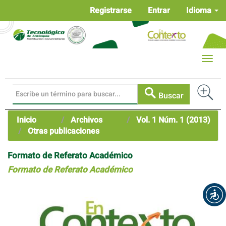
Navegación
Registrarse
Entrar
Idioma
principal
Contenido
principal
Barra
Toggle
lateral
naviga
Buscar
Inicio
Archivos
Vol. 1 Núm. 1 (2013)
Otras publicaciones
Formato de Referato Académico
Formato de Referato Académico
Barra
lateral
del
artículo