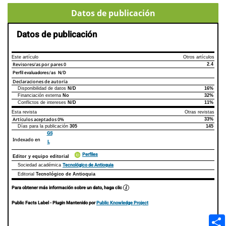
Datos de publicación
Datos de publicación
Este artículo
Otros artículos
Revisores/as por pares
0
2.4
Perfil evaluadores/as N/D
Declaraciones de autoría
Disponibilidad de datos
N/D
16%
Declaraciones de autoría
Este artículo
Otros artículos
Financiación externa
No
32%
Conflictos de intereses
N/D
11%
Esta revista
Otras revistas
Artículos aceptados
0%
33%
Días para la publicación
305
145
GS
Indexado en
L
Perfiles
Editor y equipo editorial
Tecnológico de Antioquia
Sociedad académica
Editorial
Tecnológico de Antioquia
Para obtener más información sobre un dato, haga clic
Public Facts Label
- Plugin Mantenido por
Public Knowledge Project