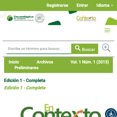
Navegación
Registrarse
Entrar
Idioma
principal
Contenido
principal
Barra
Toggle
lateral
naviga
Buscar
Inicio
Archivos
Vol. 1 Núm. 1 (2013)
Preliminares
Edición 1 - Completa
Edición 1 - Completa
Barra
lateral
del
artículo