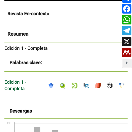
Contenido
Revista En-contexto
principal
del
artículo
Resumen
Edición 1 - Completa
Palabras clave:
Edición 1 -
Completa
Descargas