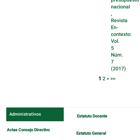
presupuesto
nacional
,
Revista
En-
contexto:
Vol.
5
Núm.
7
(2017)
1
2
>
>>
Administrativos
Estatuto Docente
Actas Consejo Directivo
Estatuto General