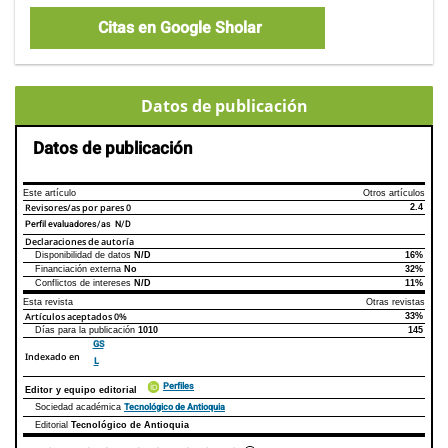
Citas en Google Sholar
Datos de publicación
Datos de publicación
Este artículo
Otros artículos
Revisores/as por pares
0
2.4
Perfil evaluadores/as N/D
Declaraciones de autoría
Disponibilidad de datos
N/D
16%
Declaraciones de autoría
Este artículo
Otros artículos
Financiación externa
No
32%
Conflictos de intereses
N/D
11%
Esta revista
Otras revistas
Artículos aceptados
0%
33%
Días para la publicación
1010
145
GS
Indexado en
L
Perfiles
Editor y equipo editorial
Tecnológico de Antioquia
Sociedad académica
Editorial
Tecnológico de Antioquia