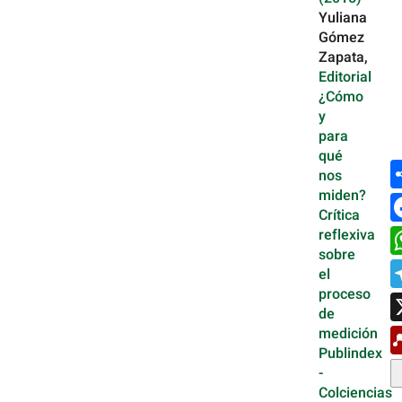
Yuliana
Gómez
Zapata,
Editorial
¿Cómo
y
para
qué
nos
miden?
Crítica
reflexiva
sobre
el
proceso
de
medición
Publindex
-
Colciencias