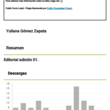
Para obtener más información sobre un dato, haga clic
Public Facts Label
- Plugin Mantenido por
Public Knowledge Project
Contenido
Yuliana Gómez Zapata
principal
del
artículo
Resumen
Editorial edición 01.
Descargas