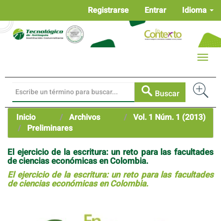
Navegación
Registrarse
Entrar
Idioma
principal
Contenido
principal
Barra
Toggle
lateral
naviga
Buscar
Inicio
Archivos
Vol. 1 Núm. 1 (2013)
Preliminares
El ejercicio de la escritura: un reto para las facultades
de ciencias económicas en Colombia.
El ejercicio de la escritura: un reto para las facultades
de ciencias económicas en Colombia.
Barra
lateral