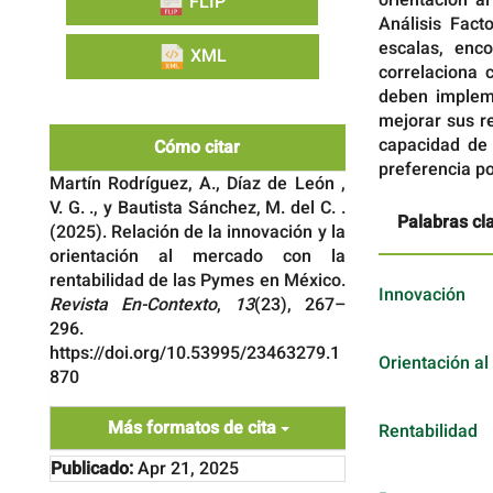
FLIP
Análisis Fact
escalas, enc
XML
correlaciona 
deben implem
mejorar sus r
capacidad de 
Cómo citar
preferencia po
Martín Rodríguez, A., Díaz de León ,
V. G. ., y Bautista Sánchez, M. del C. .
Palabras cl
(2025). Relación de la innovación y la
orientación al mercado con la
rentabilidad de las Pymes en México.
Innovación
Revista En-Contexto
,
13
(23), 267–
296.
https://doi.org/10.53995/23463279.1
Orientación a
870
Más formatos de cita
Rentabilidad
Publicado:
Apr 21, 2025