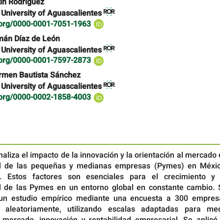
ín Rodríguez
niversity of Aguascalientes
d.org/0000-0001-7051-1963
mán Díaz de León
niversity of Aguascalientes
d.org/0000-0001-7597-2873
rmen Bautista Sánchez
niversity of Aguascalientes
d.org/0000-0002-1858-4003
naliza el impacto de la innovación y la orientación al mercado
dad de las pequeñas y medianas empresas (Pymes) en Méxic
. Estos factores son esenciales para el crecimiento y 
d de las Pymes en un entorno global en constante cambio. 
 un estudio empírico mediante una encuesta a 300 empres
s aleatoriamente, utilizando escalas adaptadas para med
l mercado, innovación y rentabilidad empresarial. Se aplicó 