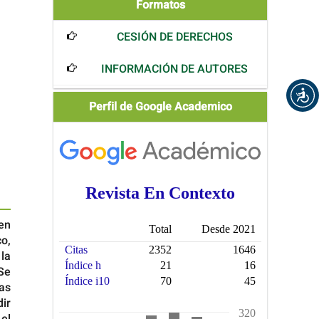
Formatos
Formatos
CESIÓN DE DERECHOS
INFORMACIÓN DE AUTORES
Scholar
Perfil de Google Academico
 en
o,
la
Se
as
ir
el