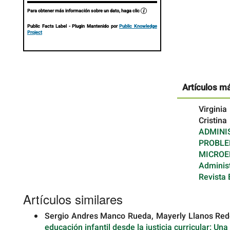
Para obtener más información sobre un dato, haga clic
Public Facts Label
- Plugin Mantenido por
Public Knowledge
Project
Artículos m
Virgini
Cristina
ADMINI
PROBLE
MICROE
Adminis
Revista 
Artículos similares
Sergio Andres Manco Rueda, Mayerly Llanos Redo
educación infantil desde la justicia curricular: Un