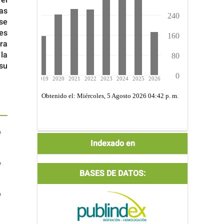
las
se
es
ra
la
su
Indexada
Indexado en
por:
BASES DE DATOS: