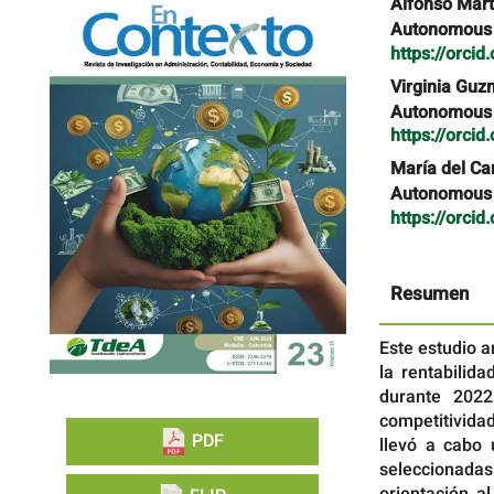
Barra
Contenido
Alfonso Mart
lateral
principal
Autonomous U
del
del
https://orci
artículo
artículo
Virginia Guz
Autonomous U
https://orci
María del Ca
Autonomous U
https://orci
Resumen
Este estudio a
la rentabili
durante 2022
competitivida
PDF
llevó a cabo
seleccionada
orientación a