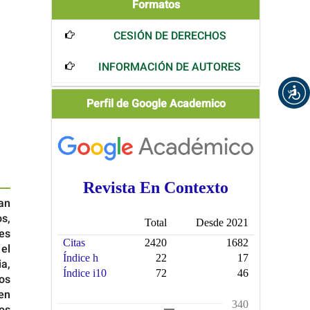
Formatos
Formatos
CESIÓN DE DERECHOS
INFORMACIÓN DE AUTORES
Scholar
Perfil de Google Academico
an
s,
jes
el
a,
os
en
ros