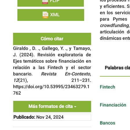
FLIP
y eficientes. 
en los servic
XML
para Pymes
crowdfunding
articulación
dinámicas ent
Cómo citar
Giraldo , D. ., Gallego, Y. ., y Tamayo,
J. (2024). Revisión exploratoria de
Ejes temáticos sobre financiación en
relación a las Fintech y el sector
Palabras cl
bancario.
Revista En-Contexto
,
12
(21), 211–231.
https://doi.org/10.53995/23463279.1
Fintech
762
Financiación
Más formatos de cita
Publicado:
Nov 24, 2024
Bancos