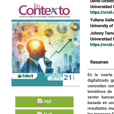
Barra
Contenido
David Girald
lateral
principal
Universidad 
del
del
https://orci
artículo
artículo
Yuliana Gall
University o
Johnny Tam
Universidad 
https://orci
Resumen
En la cuarta 
digitalizado 
conocidas c
temáticos de 
sector bancar
PDF
basada en una
resultados mu
los procesos f