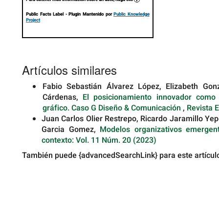
Public Facts Label
- Plugin Mantenido por
Public Knowledge
Project
Artículos similares
Fabio Sebastián Álvarez López, Elizabeth Gon
Cárdenas,
El posicionamiento innovador como
gráfico. Caso G Diseño & Comunicación
,
Revista E
Juan Carlos Olier Restrepo, Ricardo Jaramillo Ye
Garcia Gomez,
Modelos organizativos emergen
contexto: Vol. 11 Núm. 20 (2023)
También puede {advancedSearchLink} para este artícul