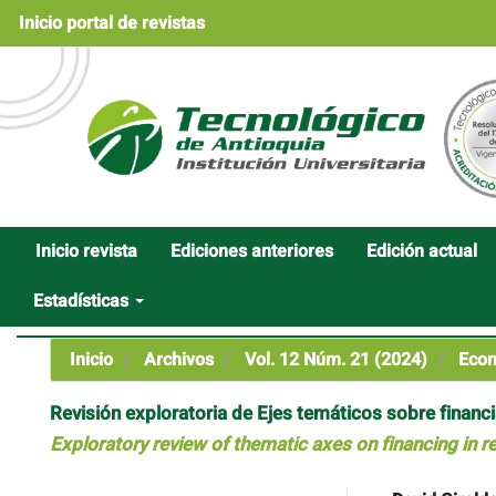
Navegación
Inicio portal de revistas
principal
Contenido
principal
Barra
lateral
Inicio revista
Ediciones anteriores
Edición actual
Estadísticas
Inicio
Archivos
Vol. 12 Núm. 21 (2024)
Econ
Revisión exploratoria de Ejes temáticos sobre financia
Exploratory review of thematic axes on financing in r