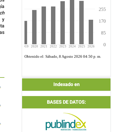
gía
ch
y
ta
as
Indexada
Indexado en
por:
BASES DE DATOS: