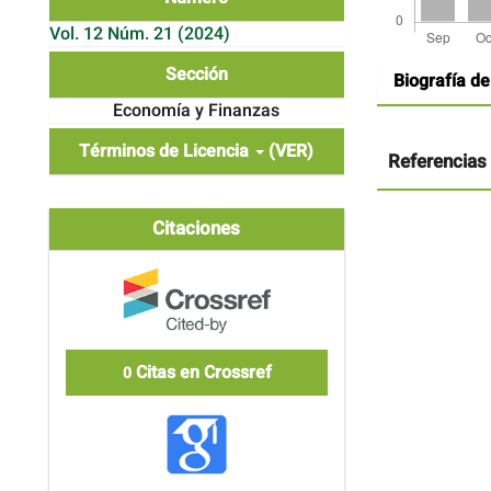
Vol. 12 Núm. 21 (2024)
Detalles
Sección
Biografía de
del
artículo
Economía y Finanzas
Términos de Licencia
(VER)
Referencias
Citaciones
Citas en Crossref
0