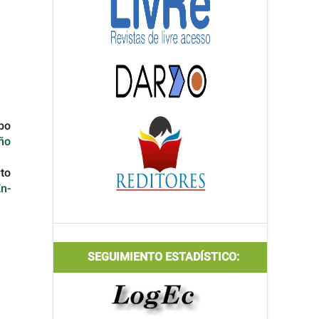
po
ño
rto
n-
SEGUIMIENTO ESTADÍSTICO: