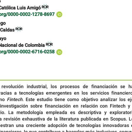
o
Católica Luis Amigó
d.org/0000-0002-1278-8697
ego
f Caldas
ayo
Nacional de Colombia
d.org/0000-0002-6716-0258
revolución industrial, los procesos de financiación se h
gracias a tecnologías emergentes en los servicios financiero
omo
Fintech
. Este estudio tiene como objetivo analizar los e
investigación sobre financiación en relación con Fintech y 
io. La metodología empleada es descriptiva y exploratori
 revisión exhaustiva de la literatura publicada en Scopus. L
estran una creciente adopción de tecnologías innovadoras 
inancieros, lo que contribuye a hacerlos más inclusivos, segu