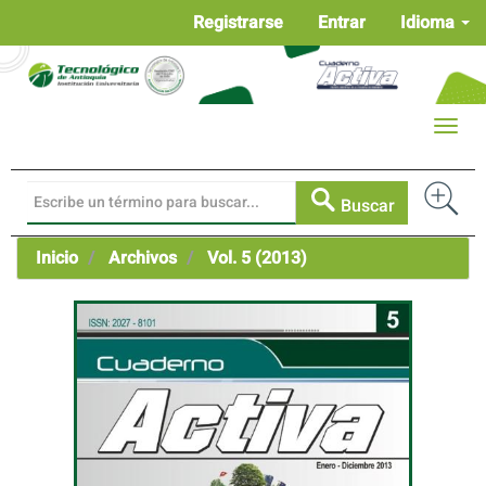
Navegación
Registrarse
Entrar
Idioma
principal
Contenido
principal
Barra
Toggle
lateral
naviga
Buscar
Inicio
Archivos
Vol. 5 (2013)