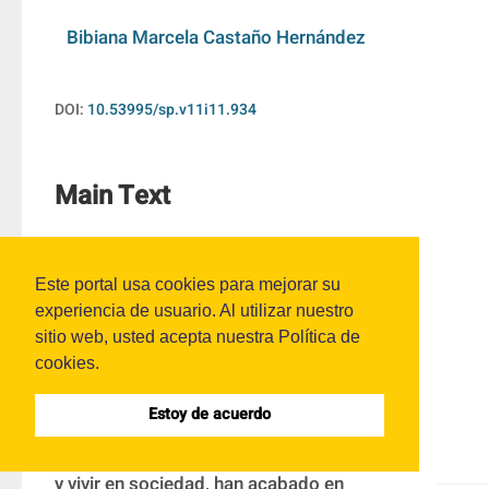
Bibiana Marcela Castaño Hernández
DOI:
10.53995/sp.v11i11.934
Main Text
Introducción
Este portal usa cookies para mejorar su
experiencia de usuario. Al utilizar nuestro
A lo largo de la historia de la humanidad 
sitio web, usted acepta nuestra Política de
se puede ver cómo la falta de 
cookies.
reconocimiento de la identidad religiosa, 
Estoy de acuerdo
sea por modos particulares de ser, ver, 
representar, entender la vida, relacionarse 
y vivir en sociedad, han acabado en 