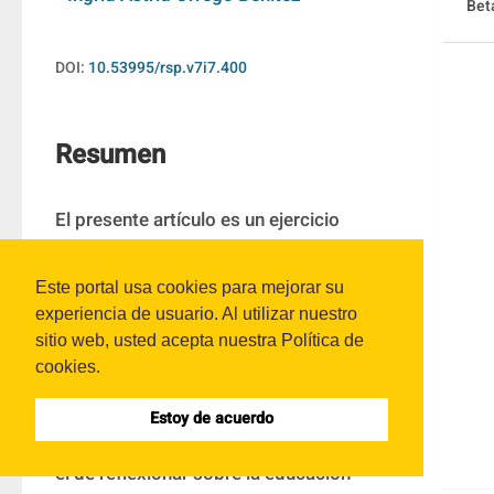
Bet
DOI:
10.53995/rsp.v7i7.400
Resumen
El presente artículo es un ejercicio 
reflexivo originado a partir de los 
espacios formativos y de discusión 
Este portal usa cookies para mejorar su
desarrollados en los estudios de la 
experiencia de usuario. Al utilizar nuestro
Maestría en Psicología de la Educación 
sitio web, usted acepta nuestra Política de
cookies.
cursada en la Universidad Cooperativa de 
Colombia y de la tesis de investigación de 
Estoy de acuerdo
1
la autora.
 El objetivo de este artículo es 
el de reflexionar sobre la educación 