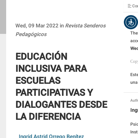
Con
Wed, 09 Mar 2022 in
Revista Senderos
The
Pedagógicos
acc
Wed
EDUCACIÓN
Cop
INCLUSIVA PARA
Este
ESCUELAS
una
PARTICIPATIVAS Y
Auth
DIALOGANTES DESDE
Ing
LA DIFERENCIA
Psi
Ins
Ingrid Astrid Orrego Benítez