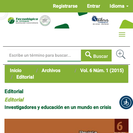
Navegación
Registrarse
Entrar
Idioma
principal
Contenido
principal
Barra
Toggle
lateral
naviga
Buscar
Inicio
Archivos
Vol. 6 Núm. 1 (2015)
Editorial
Editorial
Editorial
Investigadores y educación en un mundo en crisis
Barra
lateral
del