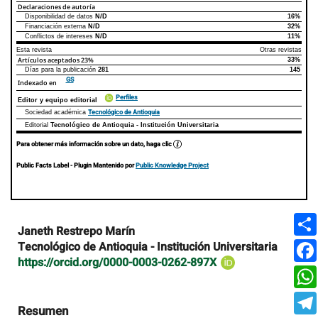
Declaraciones de autoría
Disponibilidad de datos
N/D
16%
Declaraciones de autoría
Este artículo
Otros artículos
Financiación externa
N/D
32%
Conflictos de intereses
N/D
11%
Esta revista
Otras revistas
Artículos aceptados
23%
33%
Días para la publicación
281
145
GS
Indexado en
Perfiles
Editor y equipo editorial
Tecnológico de Antioquia
Sociedad académica
Editorial
Tecnológico de Antioquia - Institución Universitaria
Para obtener más información sobre un dato, haga clic
Public Facts Label
- Plugin Mantenido por
Public Knowledge Project
Contenido
Janeth Restrepo Marín
principal
Tecnológico de Antioquia - Institución Universitaria
del
https://orcid.org/0000-0003-0262-897X
artículo
Resumen