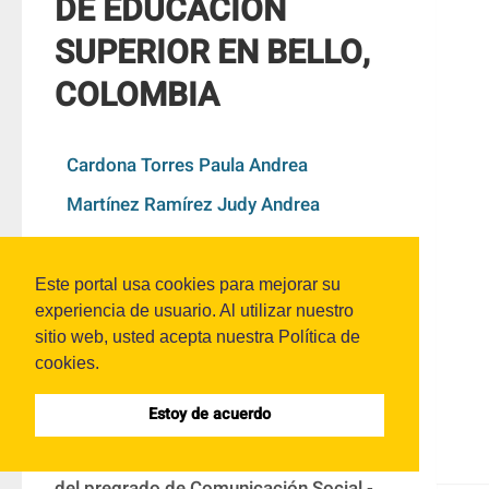
DE EDUCACIÓN
SUPERIOR EN BELLO,
COLOMBIA
Cardona Torres Paula Andrea
Martínez Ramírez Judy Andrea
DOI:
10.53995/rsp.v14i14.1389
Este portal usa cookies para mejorar su
experiencia de usuario. Al utilizar nuestro
sitio web, usted acepta nuestra Política de
Resumen
cookies.
Estoy de acuerdo
Este artículo es producto de una 
sistematización de la práctica profesional 
del pregrado de Comunicación Social - 