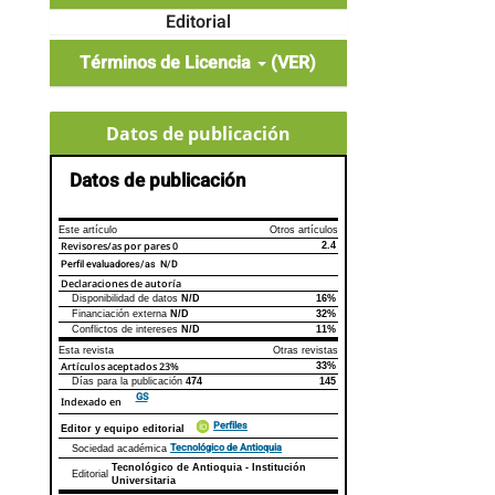
Editorial
Términos de Licencia
(VER)
Datos de publicación
Datos de publicación
Este artículo
Otros artículos
Revisores/as por pares
0
2.4
Perfil evaluadores/as N/D
Declaraciones de autoría
Disponibilidad de datos
N/D
16%
Declaraciones de autoría
Este artículo
Otros artículos
Financiación externa
N/D
32%
Conflictos de intereses
N/D
11%
Esta revista
Otras revistas
Artículos aceptados
23%
33%
Días para la publicación
474
145
GS
Indexado en
Perfiles
Editor y equipo editorial
Tecnológico de Antioquia
Sociedad académica
Tecnológico de Antioquia - Institución
Editorial
Universitaria