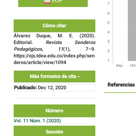
FLIP
Cómo citar
Álvarez Duque, M. E. (2020).
Editorial.
Revista Senderos
Pedagógicos
,
11
(1), 7–9.
https://ojs.tdea.edu.co/index.php/sen
deros/article/view/1094
Detalles
Más formatos de cita
del
artículo
Referencias
Publicado:
Dec 12, 2020
Número
Vol. 11 Núm. 1 (2020)
Sección