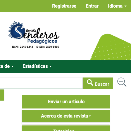
Registrarse
Entrar
Idioma
ca de
Estadísticas
Buscar
Enviar
Enviar un artículo
un
Acerca
artículo
Acerca de esta revista
de
Tutoriales