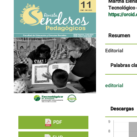
Barra
Contenido
Martha Elen
lateral
principal
Tecnológico d
del
del
https://orci
artículo
artículo
Resumen
Editorial
Palabras cl
editorial
Descargas
PDF