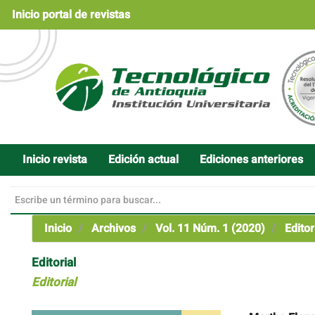
Navegación
Inicio portal de revistas
principal
Contenido
principal
Barra
lateral
Inicio revista
Edición actual
Ediciones anteriores
Inicio
Archivos
Vol. 11 Núm. 1 (2020)
Editor
Editorial
Editorial