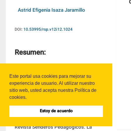
Astrid Efigenia Isaza Jaramillo
DOI:
10.53995/rsp.v12i12.1024
Resumen:
Este artículo de reflexión no derivado de 
Este portal usa cookies para mejorar su
investigación tiene como propósito dar a 
experiencia de usuario. Al utilizar nuestro
conocer los errores más frecuentes de 
sitio web, usted acepta nuestra Política de
redacción, coherencia, ortografía y uso 
cookies.
incorrecto de citaciones que se 
evidenciaron en los textos postulados 
Estoy de acuerdo
para la décimo primera edición de la 
Revista Senderos Pedagógicos. La 