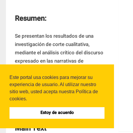
Resumen:
Se presentan los resultados de una 
investigación de corte cualitativa, 
mediante el análisis crítico del discurso 
expresado en las narrativas de 
estudiantes de un posgrado que se oferta 
en modalidad virtual en México. Las 
Este portal usa cookies para mejorar su
experiencia de usuario. Al utilizar nuestro
respuestas de los alumnos a la encuesta 
sitio web, usted acepta nuestra Política de
de satisfacción presentan dos temas para 
cookies.
discutir: la retroalimentación y la 
evaluación de su aprendizaje.
Estoy de acuerdo
Main Text