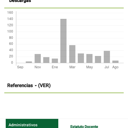
Descargas
Detalles
del
artículo
Referencias
(VER)
Administrativos
Estatuto Docente