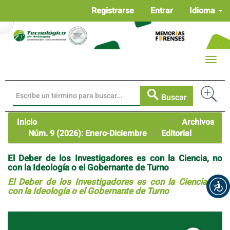
Navegación
Registrarse
Entrar
Idioma
principal
Contenido
principal
Barra
Toggle
lateral
naviga
Buscar
Inicio
Archivos
Núm. 9 (2026): Enero-Diciembre
Editorial
El Deber de los Investigadores es con la Ciencia, no
con la Ideología o el Gobernante de Turno
El Deber de los Investigadores es con la Ciencia, no
con la Ideología o el Gobernante de Turno
Barra
lateral