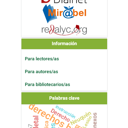
Información
Para lectores/as
Para autores/as
Para bibliotecarios/as
Palabras clave
derechos humanos
instrucción
Derecho
Neuquén
conexos
Lesión