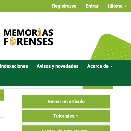
Registrarse
Entrar
Idioma
Indexaciones
Avisos y novedades
Acerca de
Buscar
Enviar
Enviar un artículo
un
Tutoriales
artículo
Tutoriales
Acerca