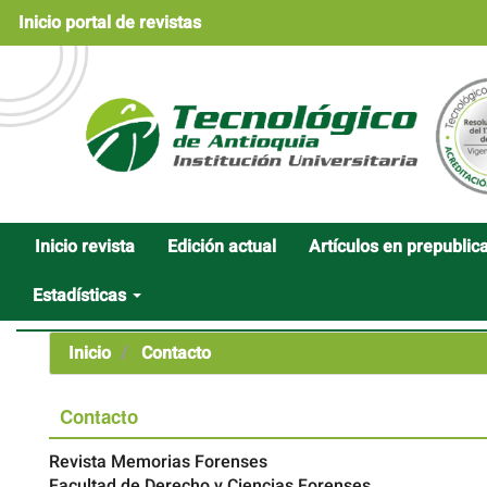
Navegación
Inicio portal de revistas
principal
Contenido
principal
Barra
lateral
Inicio revista
Edición actual
Artículos en prepublic
Estadísticas
Inicio
Contacto
Contacto
Revista Memorias Forenses
Facultad de Derecho y Ciencias Forenses