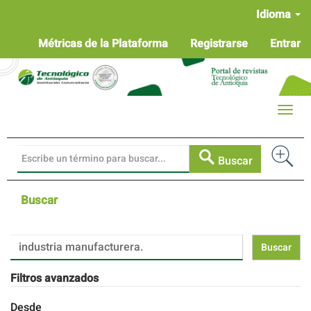
Navegación
Idioma
principal
Contenido
Métricas de la Plataforma
Registrarse
Entrar
principal
Barra
lateral
Toggle
naviga
Buscar
Buscar
Buscar
artículos
por
Filtros avanzados
Desde