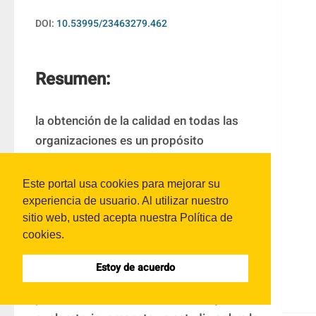
DOI:
10.53995/23463279.462
Resumen:
la obtención de la calidad en todas las 
organizaciones es un propósito 
permanente de la alta gerencia y de los 
gobiernos; las estrategias definidas por el 
Este portal usa cookies para mejorar su
Estado o la empresa, para lograr la 
experiencia de usuario. Al utilizar nuestro
competitividad deben estar dirigidas a 
sitio web, usted acepta nuestra Política de
cookies.
conseguir la comprensión y la 
participación de todos los involucrados; a 
Estoy de acuerdo
partir de los lineamientos suministrados 
por diferentes actores. Este trabajo 