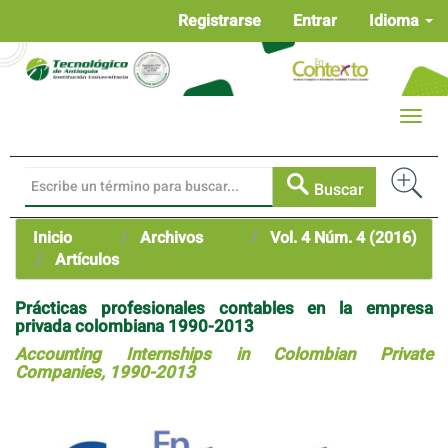
Navegación
Registrarse
Entrar
Idioma
principal
Contenido
principal
Barra
Toggle
lateral
naviga
Buscar
Inicio
Archivos
Vol. 4 Núm. 4 (2016)
Artículos
Prácticas profesionales contables en la empresa
privada colombiana 1990-2013
Accounting Internships in Colombian Private
Companies, 1990-2013
Barra
lateral