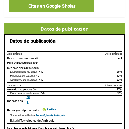
Citas en Google Sholar
Datos de publicación
Datos de publicación
Este artículo
Otros artículos
Revisores/as por pares
0
2.4
Perfil evaluadores/as N/D
Declaraciones de autoría
Disponibilidad de datos
N/D
16%
Declaraciones de autoría
Este artículo
Otros artículos
Financiación externa
No
32%
Conflictos de intereses
N/D
11%
Esta revista
Otras revistas
Artículos aceptados
0%
33%
Días para la publicación
3587
145
GS
Indexado en
L
Perfiles
Editor y equipo editorial
Tecnológico de Antioquia
Sociedad académica
Editorial
Tecnológico de Antioquia
Para obtener más información sobre un dato, haga clic