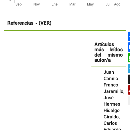
Detalles
del
artículo
Referencias
(VER)
Artículos
más leídos
del mismo
autor/a
Juan
Camilo
Franco
Jaramillo,
José
Hermes
Hidalgo
Giraldo,
Carlos
Eduardo