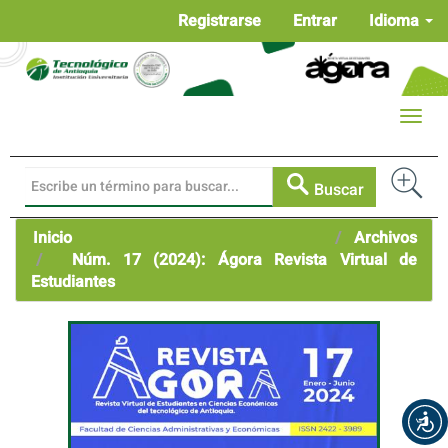
Navegación
Registrarse
Entrar
Idioma
principal
Contenido
principal
Barra
Toggle
lateral
naviga
Buscar
Inicio
Archivos
Núm. 17 (2024): Ágora Revista Virtual de
Estudiantes