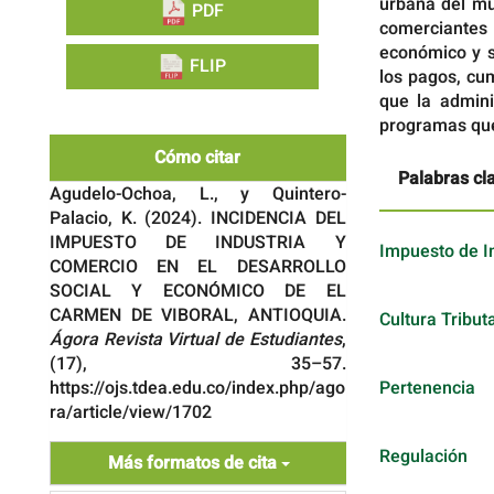
urbana del mun
PDF
comerciantes 
económico y s
FLIP
los pagos, cu
que la admini
programas que
Cómo citar
Palabras cl
Agudelo-Ochoa, L., y Quintero-
Palacio, K. (2024). INCIDENCIA DEL
IMPUESTO DE INDUSTRIA Y
Impuesto de I
COMERCIO EN EL DESARROLLO
SOCIAL Y ECONÓMICO DE EL
CARMEN DE VIBORAL, ANTIOQUIA.
Cultura Tribut
Ágora Revista Virtual de Estudiantes
,
(17), 35–57.
Pertenencia
https://ojs.tdea.edu.co/index.php/ago
ra/article/view/1702
Regulación
Más formatos de cita