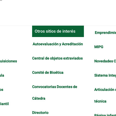
Otros sitios de interés
Emprendimi
Autoevaluación y Acreditación
MIPG
Central de objetos extraviados
uisiciones
Novedades 
Comité de Bioética
ula
Sistema Inte
Convocatorias Docentes de
os
Articulación 
Cátedra
técnica
antil
Directorio
Página infant