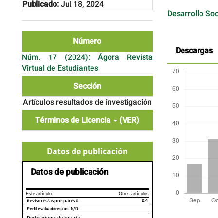
Publicado:
Jul 18, 2024
Desarrollo So
Número
Descargas
Núm. 17 (2024): Ágora Revista
Virtual de Estudiantes
Sección
Artículos resultados de investigación
Términos de Licencia
(VER)
Datos de publicación
Datos de publicación
Este artículo
Otros artículos
Revisores/as por pares
0
2.4
Perfil evaluadores/as N/D
Detalles
Declaraciones de autoría