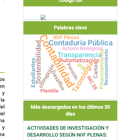
Código QR
Palabras clave
Contabilidad
NIIF Plenas
Contaduría Pública
Sostenibilidad
Activos Biológicos
Reconocimiento
Financiamiento
Transparencia
Automatización
Estudiantes
Tecnología
PIB
Pensión
Cartas
corrupción
Desafíos
NIC 38
los
en
Plantilla
s y
 la
el
Más descargados en los últimos 30
el
días
na
 y
ACTIVIDADES DE INVESTIGACIÓN Y
ea
DESARROLLO SEGÚN NIIF PLENAS: