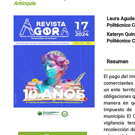
Antioquia
Barra
Contenido
Laura Agude
lateral
principal
Politécnico 
del
del
artículo
artículo
Kateryn Quin
Politécnico 
Resumen
El pago del I
comerciantes 
un ente territ
obligaciones q
manera en qu
Impuesto de I
municipio El 
vigilancia t
recolección d