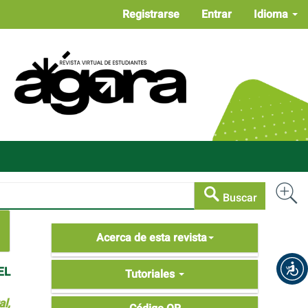
Registrarse
Entrar
Idioma
Buscar
Acerca
Acerca de esta revista
de
EL
Tutoriales
Tutoriales
l,