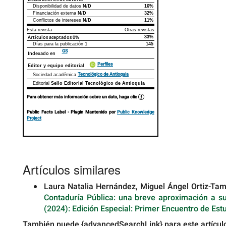
del
Disponibilidad de datos
N/D
16%
Declaraciones de autoría
Este artículo
Otros artículos
artículo
Financiación externa
N/D
32%
Conflictos de intereses
N/D
11%
Esta revista
Otras revistas
Artículos aceptados
0%
33%
Días para la publicación
1
145
GS
Indexado en
Perfiles
Editor y equipo editorial
Tecnológico de Antioquia
Sociedad académica
Editorial
Sello Editorial Tecnológico de Antioquia
Para obtener más información sobre un dato, haga clic
Public Facts Label
- Plugin Mantenido por
Public Knowledge
Project
Artículos similares
Laura Natalia Hernández, Miguel Ángel Ortiz-Ta
Contaduría Pública: una breve aproximación a s
(2024): Edición Especial: Primer Encuentro de Est
También puede {advancedSearchLink} para este artícul