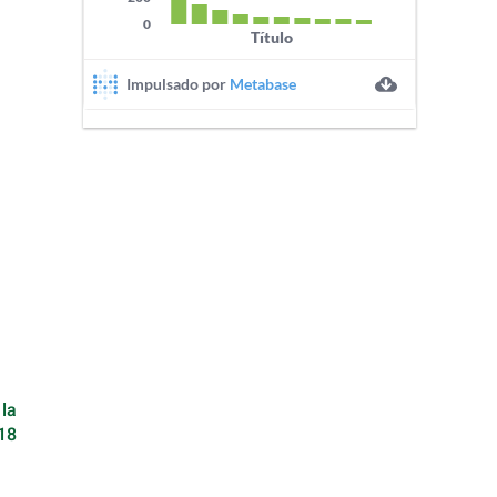
 la
18