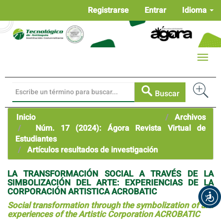
Navegación
Registrarse
Entrar
Idioma
principal
Contenido
principal
Barra
Toggle
lateral
naviga
Buscar
Inicio
Archivos
Núm. 17 (2024): Ágora Revista Virtual de
Estudiantes
Artículos resultados de investigación
LA TRANSFORMACIÓN SOCIAL A TRAVÉS DE LA
SIMBOLIZACIÓN DEL ARTE: EXPERIENCIAS DE LA
CORPORACIÓN ARTISTICA ACROBATIC
Social transformation through the symbolization of art:
experiences of the Artistic Corporation ACROBATIC