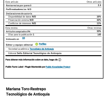
Este artículo
Otros artículos
Revisores/as por pares
0
2.4
Perfil evaluadores/as N/D
Declaraciones de autoría
Disponibilidad de datos
N/D
16%
Declaraciones de autoría
Este artículo
Otros artículos
Financiación externa
N/D
32%
Conflictos de intereses
N/D
11%
Esta revista
Otras revistas
Artículos aceptados
0%
33%
Días para la publicación
1
145
GS
Indexado en
Perfiles
Editor y equipo editorial
Tecnológico de Antioquia
Sociedad académica
Editorial
Sello Editorial Tecnológico de Antioquia
Para obtener más información sobre un dato, haga clic
Public Facts Label
- Plugin Mantenido por
Public Knowledge Project
Contenido
Mariana Toro-Restrepo
principal
Tecnológico de Antioquia
del
artículo