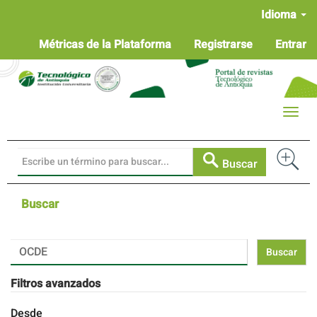
Navegación
Idioma
principal
Contenido
Métricas de la Plataforma
Registrarse
Entrar
principal
Barra
lateral
Toggle
naviga
Buscar
Buscar
Buscar
artículos
por
Filtros avanzados
Desde