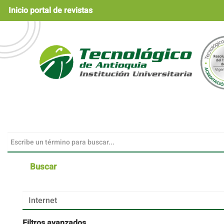
Navegación
Inicio portal de revistas
principal
Contenido
principal
Barra
lateral
Buscar
Buscar
artículos
por
Filtros avanzados