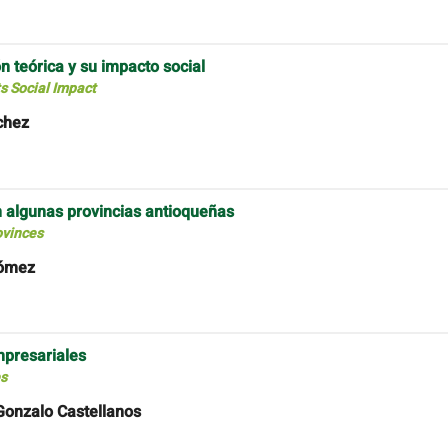
n teórica y su impacto social
ts Social Impact
chez
en algunas provincias antioqueñas
ovinces
Gómez
mpresariales
es
 Gonzalo Castellanos