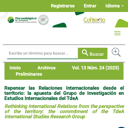
Navegación
Registrarse
Entrar
Idioma
principal
Contenido
principal
Barra
Toggle
lateral
naviga
Buscar
Inicio
Archivos
Vol. 13 Núm. 24 (2025)
Preliminares
Repensar las Relaciones Internacionales desde el
territorio: la apuesta del Grupo de Investigación en
Estudios Internacionales del TdeA
Rethinking International Relations from the perspective
of the territory: the commitment of the TdeA
International Studies Research Group