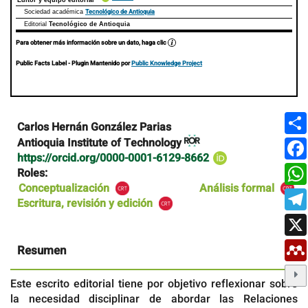
Tecnológico de Antioquia
Sociedad académica
Editorial
Tecnológico de Antioquia
Para obtener más información sobre un dato, haga clic
Public Facts Label
- Plugin Mantenido por
Public Knowledge Project
Contenido
Carlos Hernán González Parias
principal
Antioquia Institute of Technology
del
https://orcid.org/0000-0001-6129-8662
artículo
Roles:
Conceptualización
Análisis formal
Escritura, revisión y edición
Resumen
Este escrito editorial tiene por objetivo reflexionar sobre
la necesidad disciplinar de abordar las Relaciones