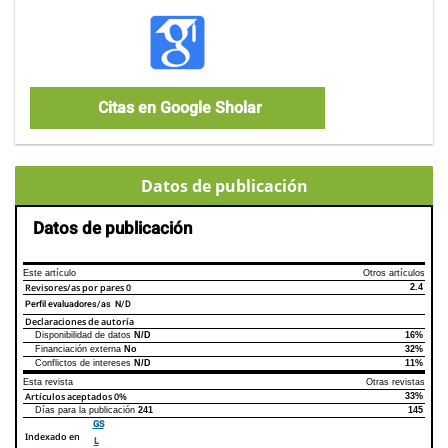
Citas en Google Sholar
Datos de publicación
Datos de publicación
Este artículo
Otros artículos
Revisores/as por pares
0
2.4
Perfil evaluadores/as N/D
Declaraciones de autoría
Disponibilidad de datos
N/D
16%
Declaraciones de autoría
Este artículo
Otros artículos
Financiación externa
No
32%
Conflictos de intereses
N/D
11%
Esta revista
Otras revistas
Artículos aceptados
0%
33%
Días para la publicación
241
145
GS
Indexado en
L