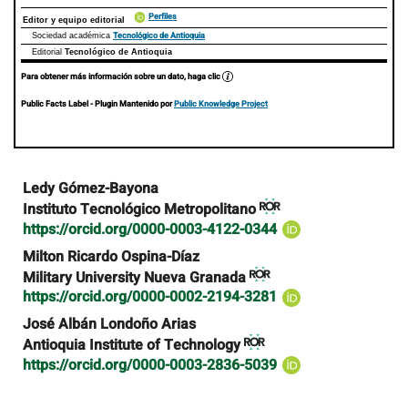
Perfiles
Editor y equipo editorial
Tecnológico de Antioquia
Sociedad académica
Editorial
Tecnológico de Antioquia
Para obtener más información sobre un dato, haga clic
Public Facts Label
- Plugin Mantenido por
Public Knowledge Project
Contenido
Ledy Gómez-Bayona
principal
Instituto Tecnológico Metropolitano
del
https://orcid.org/0000-0003-4122-0344
artículo
Milton Ricardo Ospina-Díaz
Military University Nueva Granada
https://orcid.org/0000-0002-2194-3281
José Albán Londoño Arias
Antioquia Institute of Technology
https://orcid.org/0000-0003-2836-5039