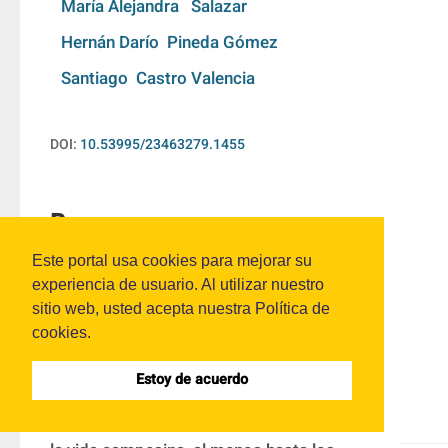
María Alejandra   Salazar
Hernán Darío  Pineda Gómez
Santiago  Castro Valencia
DOI:
10.53995/23463279.1455
Resumen:
Este portal usa cookies para mejorar su
El presente artículo aborda el proceso de 
experiencia de usuario. Al utilizar nuestro
reconfiguración territorial de la vereda San 
sitio web, usted acepta nuestra Política de
cookies.
Juan, en el municipio de La Unión, Oriente 
antioqueño, desde la perspectiva de los 
Estoy de acuerdo
estudios socioespaciales. Este lugar, que 
se había caracterizado por los ritmos de 