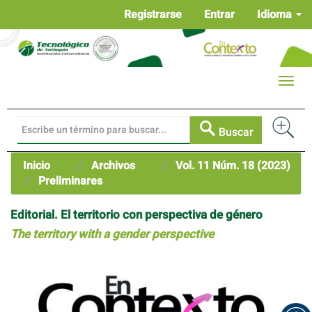
Navegación
Registrarse
Entrar
Idioma
principal
Contenido
principal
Barra
Toggle
lateral
naviga
Buscar
Inicio
Archivos
Vol. 11 Núm. 18 (2023)
Preliminares
Editorial. El territorio con perspectiva de género
The territory with a gender perspective
Barra
lateral
del
artículo