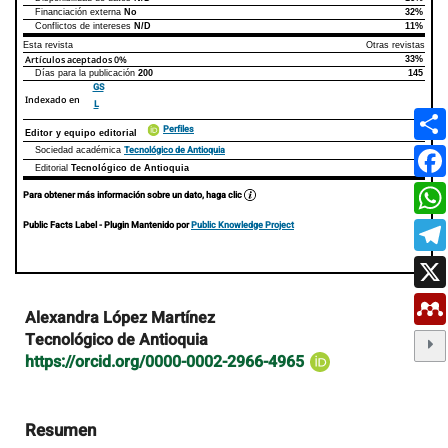
Declaraciones de autoría
Este artículo
Otros artículos
Financiación externa
No
32%
Conflictos de intereses
N/D
11%
Esta revista
Otras revistas
Artículos aceptados
0%
33%
Días para la publicación
200
145
GS
Indexado en
L
Perfiles
Editor y equipo editorial
Tecnológico de Antioquia
Sociedad académica
Editorial
Tecnológico de Antioquia
Para obtener más información sobre un dato, haga clic
Public Facts Label
- Plugin Mantenido por
Public Knowledge Project
Contenido
Alexandra López Martínez
principal
Tecnológico de Antioquia
del
https://orcid.org/0000-0002-2966-4965
artículo
Resumen