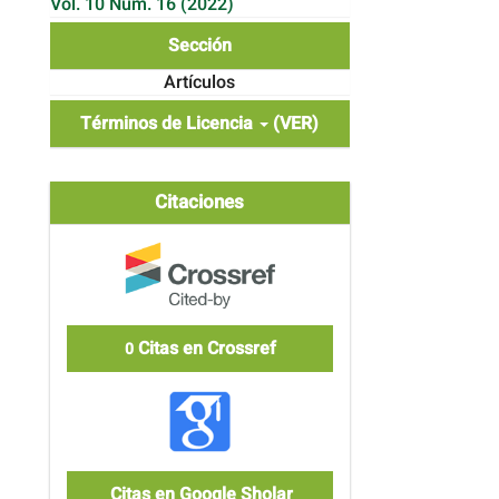
Vol. 10 Núm. 16 (2022)
Sección
Artículos
Términos de Licencia
(VER)
Citaciones
Citas en Crossref
0
Citas en Google Sholar