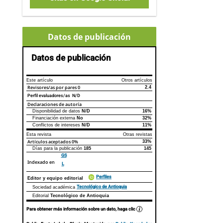
Datos de publicación
Datos de publicación
Este artículo
Otros artículos
Revisores/as por pares
0
2.4
Perfil evaluadores/as N/D
Declaraciones de autoría
Disponibilidad de datos
N/D
16%
Declaraciones de autoría
Este artículo
Otros artículos
Financiación externa
No
32%
Conflictos de intereses
N/D
11%
Esta revista
Otras revistas
Artículos aceptados
0%
33%
Días para la publicación
185
145
GS
Indexado en
L
Perfiles
Editor y equipo editorial
Tecnológico de Antioquia
Sociedad académica
Editorial
Tecnológico de Antioquia
Para obtener más información sobre un dato, haga clic