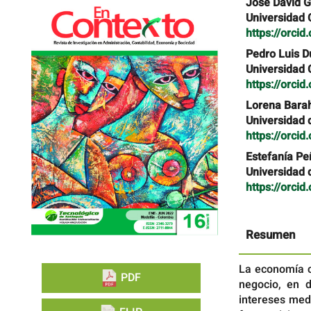
Barra
Contenido
Jose David G
lateral
principal
Universidad 
del
del
https://orci
artículo
artículo
Pedro Luis 
Universidad 
https://orci
Lorena Bara
Universidad 
https://orci
Estefanía Pe
Universidad 
https://orci
Resumen
La economía c
PDF
negocio, en 
intereses medi