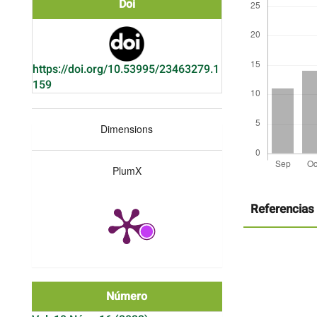
Doi
https://doi.org/10.53995/23463279.1
159
Dimensions
PlumX
Detalles
del
artículo
Referencias
Número