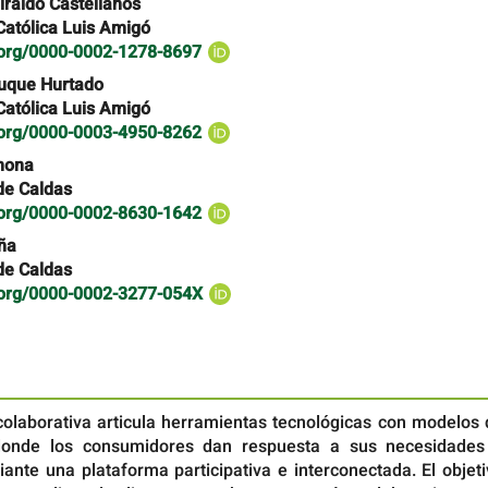
iraldo Castellanos
Católica Luis Amigó
d.org/0000-0002-1278-8697
Duque Hurtado
Católica Luis Amigó
d.org/0000-0003-4950-8262
hona
de Caldas
d.org/0000-0002-8630-1642
ña
de Caldas
d.org/0000-0002-3277-054X
olaborativa articula herramientas tecnológicas con modelos 
donde los consumidores dan respuesta a sus necesidades
ante una plataforma participativa e interconectada. El objet