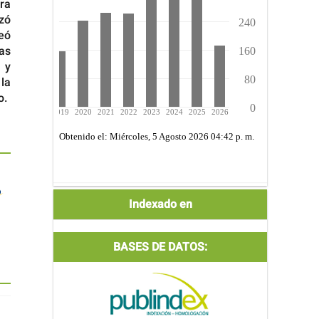
ra
zó
leó
ias
 y
la
o.
Indexada
Indexado en
por:
BASES DE DATOS: