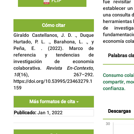
FLIP
fue revisitar
establecer un
una consulta 
herramientas b
Cómo citar
de investig
fundamentació
Giraldo Castellanos, J. D. ., Duque
economía colab
Hurtado, P. L. ., Barahona, L. ., y
Peña, E. . (2022). Marco de
referencia y tendencias de
Palabras cl
investigación de economía
colaborativa.
Revista En-Contexto
,
10
(16), 267–292.
Consumo colabo
https://doi.org/10.53995/23463279.1
compartir, mo
159
confianza.
Más formatos de cita
Descargas
Publicado:
Jan 1, 2022