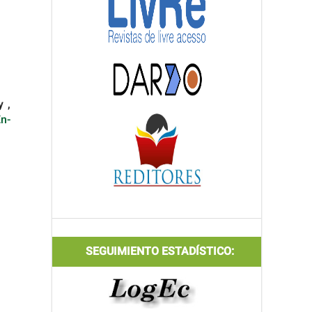
y ,
En-
SEGUIMIENTO ESTADÍSTICO: