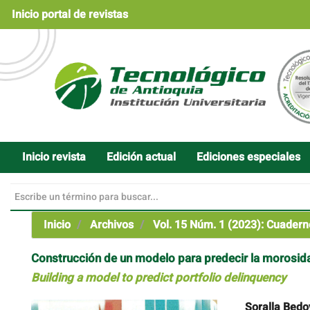
Navegación
Inicio portal de revistas
principal
Contenido
principal
Barra
lateral
Inicio revista
Edición actual
Ediciones especiales
Inicio
Archivos
Vol. 15 Núm. 1 (2023): Cuadern
Construcción de un modelo para predecir la morosid
Building a model to predict portfolio delinquency
Barra
Contenido
Soralla Bedo