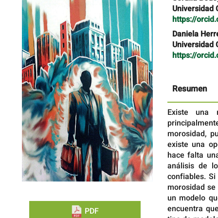
lateral
principal
Universidad 
del
del
https://orci
artículo
artículo
Daniela Herr
Universidad 
https://orci
Resumen
Existe una 
principalment
morosidad, pu
existe una op
hace falta un
análisis de l
confiables. S
morosidad se 
un modelo que
encuentra que
PDF