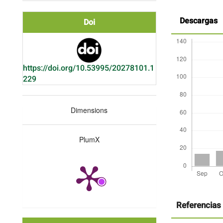
Descargas
Doi
https://doi.org/10.53995/20278101.1
229
Dimensions
PlumX
Detalles
del
artículo
Referencias