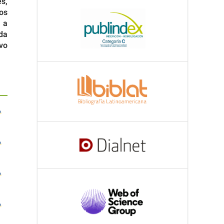
es,
os
n a
ada
vo