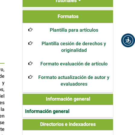
Tutoriales
Formatos
Formatos
Plantilla para artículos
Plantilla cesión de derechos y
originalidad
Formato evaluación de artículo
o,
 de
Formato actualización de autor y
 y
evaluadores
s,
el
Información general
es
 la
Información general
en
se
Directories
Directorios e indexadores
te
and
Indexers