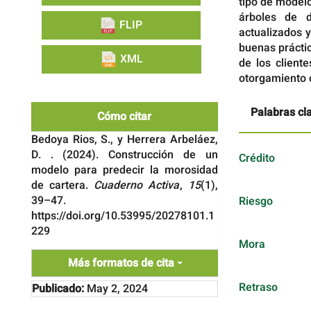
tipo de modelo
árboles de 
FLIP
actualizados 
buenas práctic
XML
de los client
otorgamiento c
Palabras cl
Cómo citar
Bedoya Rios, S., y Herrera Arbeláez,
D. . (2024). Construcción de un
Crédito
modelo para predecir la morosidad
de cartera.
Cuaderno Activa
,
15
(1),
39–47.
Riesgo
https://doi.org/10.53995/20278101.1
229
Mora
Más formatos de cita
Retraso
Publicado:
May 2, 2024