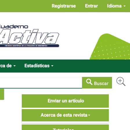
Registrarse
Entrar
Idioma
rca de
Estadísticas
Buscar
Enviar
Enviar un artículo
un
Acerca
artículo
Acerca de esta revista
de
Tutoriales