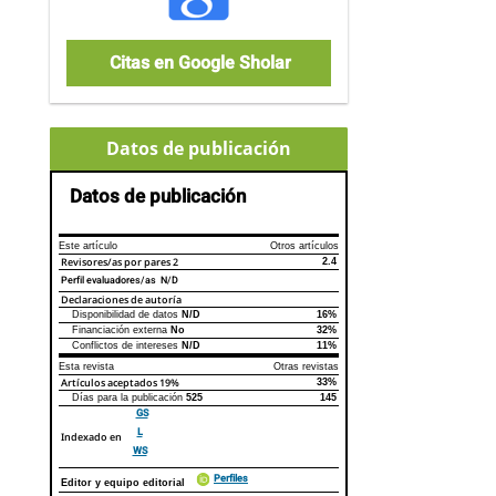
Citas en Google Sholar
Datos de publicación
Datos de publicación
Este artículo
Otros artículos
Revisores/as por pares
2
2.4
Perfil evaluadores/as N/D
Declaraciones de autoría
Disponibilidad de datos
N/D
16%
Declaraciones de autoría
Este artículo
Otros artículos
Financiación externa
No
32%
Conflictos de intereses
N/D
11%
Esta revista
Otras revistas
Artículos aceptados
19%
33%
Días para la publicación
525
145
GS
L
Indexado en
WS
Perfiles
Editor y equipo editorial