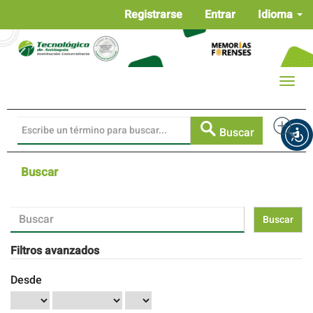
Navegación
Registrarse
Entrar
Idioma
principal
Contenido
principal
Barra
Toggle
lateral
naviga
Buscar
Buscar
Buscar
artículos
por
Filtros avanzados
Desde