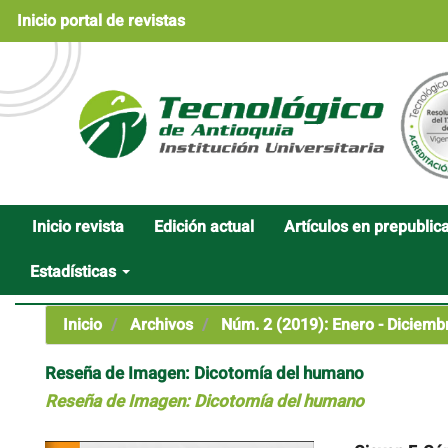
Navegación
Inicio portal de revistas
principal
Contenido
principal
Barra
lateral
Inicio revista
Edición actual
Artículos en prepublic
Estadísticas
Inicio
Archivos
Núm. 2 (2019): Enero - Diciemb
Reseña de Imagen: Dicotomía del humano
Reseña de Imagen: Dicotomía del humano