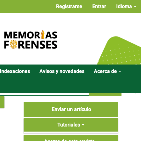
Registrarse
Entrar
Idioma
Indexaciones
Avisos y novedades
Acerca de
Buscar
Enviar
Enviar un artículo
un
Tutoriales
artículo
Tutoriales
Acerca