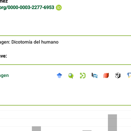
ómez
d.org/0000-0003-2277-6953
gen: Dicotomía del humano
ave:
agen