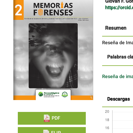
Barra
Contenido
Giovan F. G
lateral
principal
https://orci
del
del
artículo
artículo
Resumen
Reseña de Ima
Palabras cl
Reseña de im
Descargas
PDF