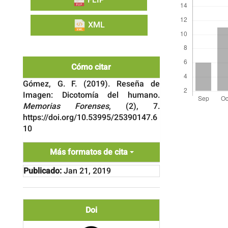
FLIP
XML
Cómo citar
Gómez, G. F. (2019). Reseña de
Imagen: Dicotomía del humano.
Memorias Forenses
, (2), 7.
Detalles
https://doi.org/10.53995/25390147.6
del
10
artículo
Más formatos de cita
Publicado:
Jan 21, 2019
Doi