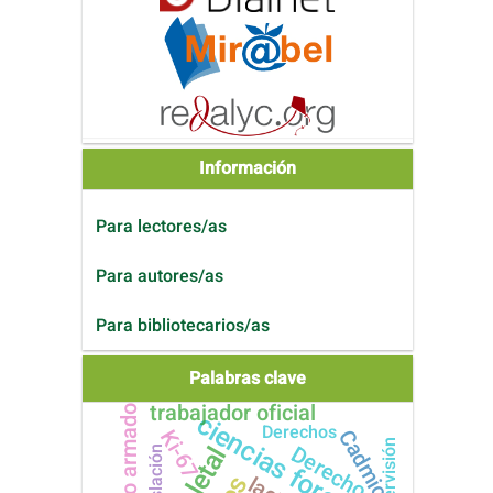
Información
Para lectores/as
Para autores/as
Para bibliotecarios/as
Palabras clave
trabajador oficial
conflicto armado
ciencias forenses
Derechos
Cadmio
Ki-67
supervisión
Derecho
Legislación