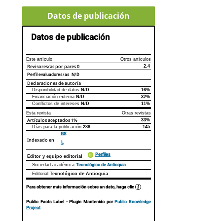
Datos de publicación
Datos de publicación
Este artículo
Otros artículos
Revisores/as por pares
0
2.4
Perfil evaluadores/as N/D
Declaraciones de autoría
Disponibilidad de datos
N/D
16%
Declaraciones de autoría
Este artículo
Otros artículos
Financiación externa
N/D
32%
Conflictos de intereses
N/D
11%
Esta revista
Otras revistas
Artículos aceptados
1%
33%
Días para la publicación
288
145
GS
Indexado en
L
Perfiles
Editor y equipo editorial
Tecnológico de Antioquia
Sociedad académica
Editorial
Tecnológico de Antioquia
Para obtener más información sobre un dato, haga clic
Public Facts Label
- Plugin Mantenido por
Public Knowledge
Project