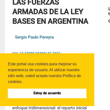
LAS FUERZAS
ARMADAS DE LA LEY
BASES EN ARGENTINA
Sergio Paulo Pereyra
DOI:
10.53995/25390147.2027
Este portal usa cookies para mejorar su
experiencia de usuario. Al utilizar nuestro
RESUMEN
sitio web, usted acepta nuestra Política de
cookies.
Este artículo aborda el derecho 
Estoy de acuerdo
disciplinario desde una perspectiva 
trialista, que integra el derecho desde un 
enfoque tridimensional: el reparto inicial 