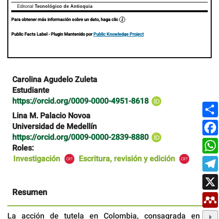
Editorial
Tecnológico de Antioquia
Para obtener más información sobre un dato, haga clic
Public Facts Label
- Plugin Mantenido por
Public Knowledge Project
Contenido
Carolina Agudelo Zuleta
principal
Estudiante
del
https://orcid.org/0009-0000-4951-8618
artículo
Lina M. Palacio Novoa
Universidad de Medellín
https://orcid.org/0009-0000-2839-8880
Roles:
Investigación
Escritura, revisión y edición
Resumen
La acción de tutela en Colombia, consagrada en el