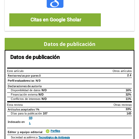
Citas en Google Sholar
Datos de publicación
Datos de publicación
Este artículo
Otros artículos
Revisores/as por pares
0
2.4
Perfil evaluadores/as N/D
Declaraciones de autoría
Disponibilidad de datos
N/D
16%
Declaraciones de autoría
Este artículo
Otros artículos
Financiación externa
N/D
32%
Conflictos de intereses
N/D
11%
Esta revista
Otras revistas
Artículos aceptados
1%
33%
Días para la publicación
107
145
GS
Indexado en
L
Perfiles
Editor y equipo editorial
Tecnológico de Antioquia
Sociedad académica