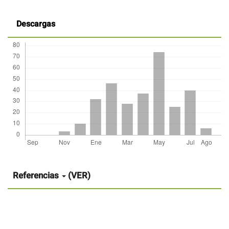
Descargas
Detalles
del
artículo
Referencias
(VER)