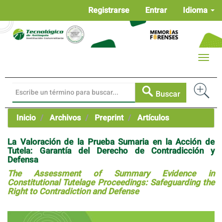
Navegación
Registrarse
Entrar
Idioma
principal
Contenido
principal
Barra
Toggle
lateral
naviga
Buscar
Inicio
Archivos
Preprint
Artículos
La Valoración de la Prueba Sumaria en la Acción de
Tutela: Garantía del Derecho de Contradicción y
Defensa
The Assessment of Summary Evidence in
Constitutional Tutelage Proceedings: Safeguarding the
Right to Contradiction and Defense
Barra