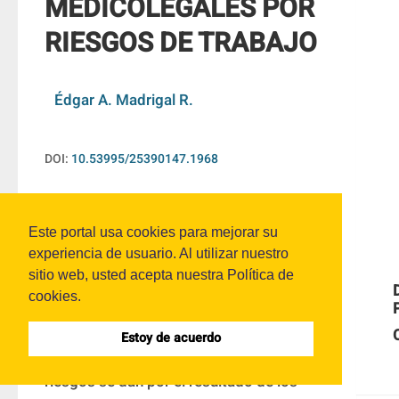
MEDICOLEGALES POR
RIESGOS DE TRABAJO
Édgar A. Madrigal R.
DOI:
10.53995/25390147.1968
RESUMEN
Este portal usa cookies para mejorar su
experiencia de usuario. Al utilizar nuestro
sitio web, usted acepta nuestra Política de
La medicina legal laboral se encarga de la 
cookies.
valoración del daño a la persona víctima 
de riesgos de trabajo. En Costa Rica, el 
Estoy de acuerdo
Código de Trabajo establece que estos 
riesgos se dan por el resultado de los 