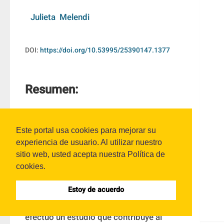
Julieta  Melendi
DOI:
https://doi.org/10.53995/25390147.1377
Resumen:
La presente revisión bibliográfica forma 
Este portal usa cookies para mejorar su
parte de una investigación llevada a cabo 
experiencia de usuario. Al utilizar nuestro
en el marco del Programa Federal de 
sitio web, usted acepta nuestra Política de
Seguridad (PROFESE) del Ministerio de 
cookies.
Seguridad de la República Argentina, 
financiado por el Banco Interamericano de 
Estoy de acuerdo
Desarrollo (BID). En dicha consultoría, se 
efectuó un estudio que contribuye al 