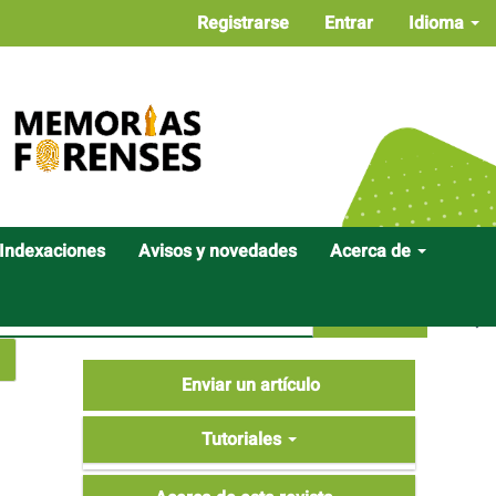
Registrarse
Entrar
Idioma
Indexaciones
Avisos y novedades
Acerca de
Buscar
Enviar
Enviar un artículo
un
Tutoriales
artículo
Tutoriales
Acerca