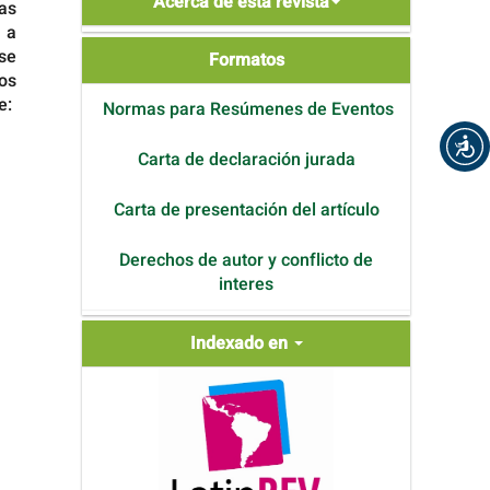
Acerca de esta revista
as
de
r a
se
Formatos
Formatos
los
e:
Normas para Resúmenes de Eventos
Carta de declaración jurada
Carta de presentación del artículo
Derechos de autor y conflicto de
interes
Indexada
Indexado en
en