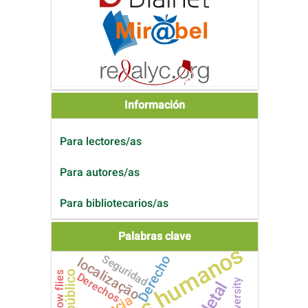
Información
Para lectores/as
Para autores/as
Para bibliotecarios/as
Palabras clave
derechos humanos
Seguridad
Derecho
localização
Derechos
Blow flies
Diversity