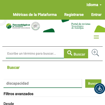
Navegación
Idioma
principal
Contenido
Métricas de la Plataforma
Registrarse
Entrar
principal
Barra
lateral
Toggle
naviga
Buscar
Buscar
Buscar
artículos
por
Filtros avanzados
Desde