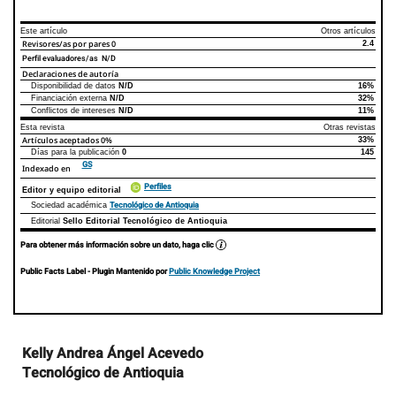
Este artículo
Otros artículos
Revisores/as por pares
0
2.4
Perfil evaluadores/as N/D
Declaraciones de autoría
Disponibilidad de datos
N/D
16%
Declaraciones de autoría
Este artículo
Otros artículos
Financiación externa
N/D
32%
Conflictos de intereses
N/D
11%
Esta revista
Otras revistas
Artículos aceptados
0%
33%
Días para la publicación
0
145
GS
Indexado en
Perfiles
Editor y equipo editorial
Tecnológico de Antioquia
Sociedad académica
Editorial
Sello Editorial Tecnológico de Antioquia
Para obtener más información sobre un dato, haga clic
Public Facts Label
- Plugin Mantenido por
Public Knowledge Project
Contenido
Kelly Andrea Ángel Acevedo
principal
Tecnológico de Antioquia
del