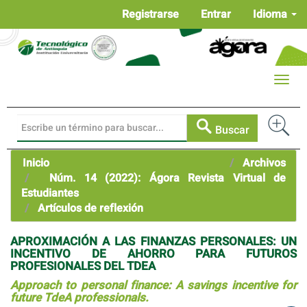
Navegación
Registrarse
Entrar
Idioma
principal
Contenido
principal
Barra
Toggle
lateral
naviga
Buscar
Inicio
Archivos
Núm. 14 (2022): Ágora Revista Virtual de
Estudiantes
Artículos de reflexión
APROXIMACIÓN A LAS FINANZAS PERSONALES: UN
INCENTIVO DE AHORRO PARA FUTUROS
PROFESIONALES DEL TDEA
Approach to personal finance: A savings incentive for
future TdeA professionals.