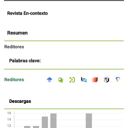
Contenido
Revista En-contexto
principal
del
artículo
Resumen
Reditores
Palabras clave:
Reditores
Descargas