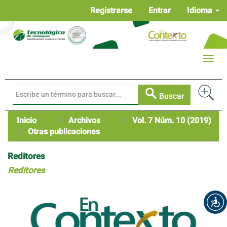
Navegación
Registrarse
Entrar
Idioma
principal
Contenido
principal
Barra
Toggle
lateral
naviga
Buscar
Inicio
Archivos
Vol. 7 Núm. 10 (2019)
Otras publicaciones
Reditores
Reditores
Barra
lateral
del
artículo