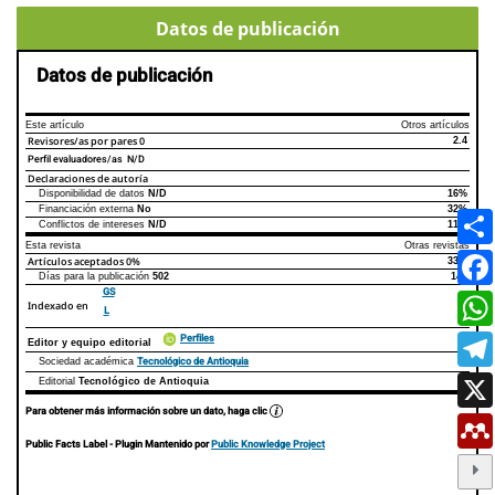
Datos de publicación
Datos de publicación
Este artículo
Otros artículos
Revisores/as por pares
0
2.4
Perfil evaluadores/as N/D
Declaraciones de autoría
Disponibilidad de datos
N/D
16%
Declaraciones de autoría
Este artículo
Otros artículos
Financiación externa
No
32%
Conflictos de intereses
N/D
11%
Esta revista
Otras revistas
Artículos aceptados
0%
33%
Días para la publicación
502
145
GS
Indexado en
L
Perfiles
Editor y equipo editorial
Tecnológico de Antioquia
Sociedad académica
Editorial
Tecnológico de Antioquia
Para obtener más información sobre un dato, haga clic
Public Facts Label
- Plugin Mantenido por
Public Knowledge Project