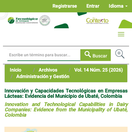
Navegación
Registrarse
Entrar
Idioma
principal
Contenido
principal
Barra
Toggle
lateral
naviga
Buscar
Inicio
Archivos
Vol. 14 Núm. 25 (2026)
Administración y Gestión
Innovación y Capacidades Tecnológicas en Empresas
Lácteas: Evidencia del Municipio de Ubaté, Colombia
Innovation and Technological Capabilities in Dairy
Companies: Evidence from the Municipality of Ubaté,
Colombia
Barra