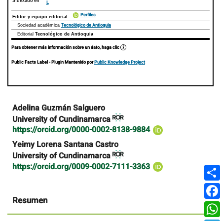
Indexado en
L
Perfiles
Editor y equipo editorial
Tecnológico de Antioquia
Sociedad académica
Editorial
Tecnológico de Antioquia
Para obtener más información sobre un dato, haga clic
Public Facts Label
- Plugin Mantenido por
Public Knowledge Project
Contenido
Adelina Guzmán Salguero
principal
University of Cundinamarca
del
https://orcid.org/0000-0002-8138-9884
artículo
Yeimy Lorena Santana Castro
University of Cundinamarca
https://orcid.org/0009-0002-7111-3363
Resumen