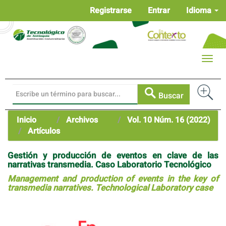
Navegación
Registrarse
Entrar
Idioma
principal
Contenido
principal
Barra
Toggle
lateral
naviga
Buscar
Inicio
Archivos
Vol. 10 Núm. 16 (2022)
Artículos
Gestión y producción de eventos en clave de las
narrativas transmedia. Caso Laboratorio Tecnológico
Management and production of events in the key of
transmedia narratives. Technological Laboratory case
Barra
lateral