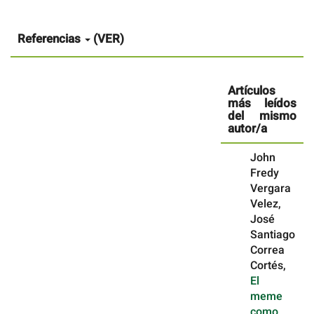
Detalles
del
artículo
Referencias
(VER)
Artículos
más leídos
del mismo
autor/a
John
Fredy
Vergara
Velez,
José
Santiago
Correa
Cortés,
El
meme
como