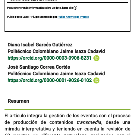
Para obtener más información sobre un dato, haga clic
Public Facts Label
- Plugin Mantenido por
Public Knowledge Project
Contenido
Diana Isabel Garcés Gutiérrez
principal
Politécnico Colombiano Jaime Isaza Cadavid
del
https://orcid.org/0000-0003-0906-8231
artículo
José Santiago Correa Cortés
Politécnico Colombiano Jaime Isaza Cadavid
https://orcid.org/0000-0001-9026-0102
Resumen
El artículo integra la gestión de los eventos con el proceso
de producción de contenidos
transmedia
, desde una
mirada interpretativa y teniendo en cuenta la revisión de