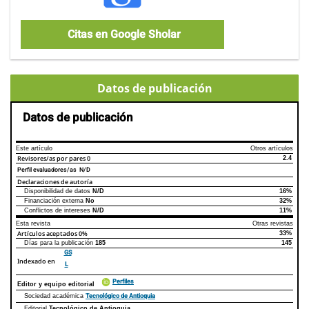
Citas en Google Sholar
Datos de publicación
Datos de publicación
Este artículo
Otros artículos
Revisores/as por pares
0
2.4
Perfil evaluadores/as N/D
Declaraciones de autoría
Disponibilidad de datos
N/D
16%
Declaraciones de autoría
Este artículo
Otros artículos
Financiación externa
No
32%
Conflictos de intereses
N/D
11%
Esta revista
Otras revistas
Artículos aceptados
0%
33%
Días para la publicación
185
145
GS
Indexado en
L
Perfiles
Editor y equipo editorial
Tecnológico de Antioquia
Sociedad académica
Editorial
Tecnológico de Antioquia