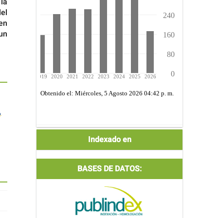
 la
del
en
un
Indexada
Indexado en
por:
BASES DE DATOS: