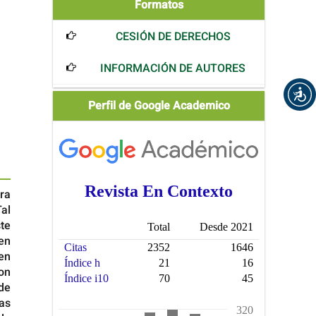
Formatos
Formatos
CESIÓN DE DERECHOS
INFORMACIÓN DE AUTORES
Scholar
Perfil de Google Academico
ra
al
te
en
en
on
de
as