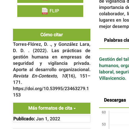
de vigilancia 
importancia de
FLIP
colaborador, 
lugares en lo
mejor desempe
Cómo citar
Palabras cl
Torres-Flórez, D. ., y González Lara,
D. D. . (2022). Las prácticas de
gestión humana en empresas de
Gestión del t
seguridad y vigilancia privada.
humanos, org
Aporte al desarrollo organizacional.
laboral, segur
Revista En-Contexto
,
10
(16), 151–
Villavicencio.
171.
https://doi.org/10.53995/23463279.1
153
Descargas
Más formatos de cita
Publicado:
Jan 1, 2022