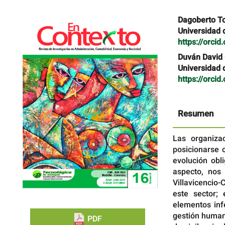
Barra
Contenido
Dagoberto To
lateral
principal
Universidad 
del
del
https://orci
artículo
artículo
Duván David
Universidad 
https://orci
Resumen
Las organiza
posicionarse 
evolución obl
aspecto, nos 
Villavicencio
este sector; 
elementos inf
gestión human
PDF