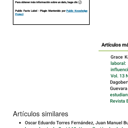
Para obtener más información sobre un dato, haga clic
Public Facts Label
- Plugin Mantenido por
Public Knowledge
Project
Artículos m
Grace K
laboral
influenc
Vol. 13 
Dagober
Guevara
estudian
Revista 
Artículos similares
Oscar Eduardo Torres Fernández, Juan Manuel Bu