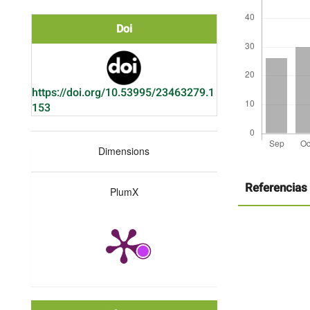
Doi
https://doi.org/10.53995/23463279.1
153
Dimensions
Detalles
del
artículo
Referencias
PlumX