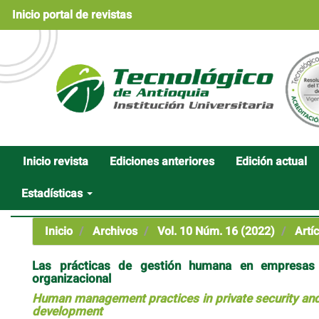
Navegación
Inicio portal de revistas
principal
Contenido
principal
Barra
lateral
Inicio revista
Ediciones anteriores
Edición actual
Estadísticas
Inicio
Archivos
Vol. 10 Núm. 16 (2022)
Artíc
Las prácticas de gestión humana en empresas de
organizacional
Human management practices in private security and 
development