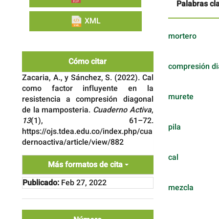
Palabras cl
XML
mortero
Cómo citar
compresión di
Zacaria, A., y Sánchez, S. (2022). Cal
como factor influyente en la
murete
resistencia a compresión diagonal
de la mamposteria.
Cuaderno Activa
,
13
(1), 61–72.
pila
https://ojs.tdea.edu.co/index.php/cua
dernoactiva/article/view/882
cal
Más formatos de cita
Publicado:
Feb 27, 2022
mezcla