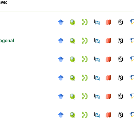
ave:
agonal