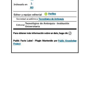
L
Indexado en
WS
Perfiles
Editor y equipo editorial
Tecnológico de Antioquia
Sociedad académica
Tecnológico de Antioquia - Institución
Editorial
Universitaria
Para obtener más información sobre un dato, haga clic
Public Facts Label
- Plugin Mantenido por
Public Knowledge
Project