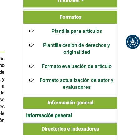
Tutoriales
Formatos
Formatos
Plantilla para artículos
Plantilla cesión de derechos y
originalidad
ga.
omo
Formato evaluación de artículo
de
n y
Formato actualización de autor y
 a
evaluadores
de
se
Información general
es
ble
Información general
ón
Directories
Directorios e indexadores
and
Indexers