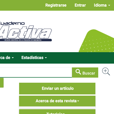
Registrarse
Entrar
Idioma
rca de
Estadísticas
Buscar
Enviar
Enviar un artículo
un
Acerca
artículo
Acerca de esta revista
de
Tutoriales