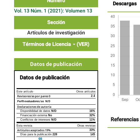
Número
Descargas
Vol. 13 Núm. 1 (2021): Volumen 13
Sección
Artículos de investigación
Términos de Licencia
(VER)
Datos de publicación
Datos de publicación
Este artículo
Otros artículos
Revisores/as por pares
0
2.4
Perfil evaluadores/as N/D
Detalles
Declaraciones de autoría
Disponibilidad de datos
N/D
16%
del
Declaraciones de autoría
Este artículo
Otros artículos
Financiación externa
No
32%
artículo
Referencias
Conflictos de intereses
N/D
11%
Esta revista
Otras revistas
Artículos aceptados
19%
33%
Días para la publicación
228
145
GS