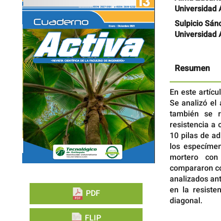
lateral
principal
Universidad 
del
del
artículo
artículo
Sulpicio Sán
Universidad 
Resumen
En este artícu
Se analizó el
también se r
resistencia a 
10 pilas de a
los especímen
mortero con 
compararon co
analizados an
en la resiste
PDF
diagonal.
FLIP