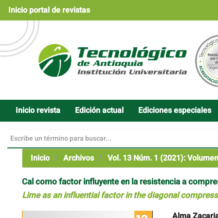
Navegación
Inicio portal de revistas
principal
Contenido
principal
Barra
lateral
Inicio revista
Edición actual
Ediciones especiales
Inicio
Archivos
Vol. 13 Núm. 1 (2021): Volume
Cal como factor influyente en la resistencia a compr
Lime as an influential factor in the diagonal compres
Barra
Contenido
Alma Zacari