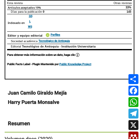
Esta revista
Otras revistas
Artículos aceptados
19%
33%
Días para la publicación
0
145
GS
L
Indexado en
WS
Perfiles
Editor y equipo editorial
Tecnológico de Antioquia
Sociedad académica
Editorial
Tecnológico de Antioquia - Institución Universitaria
Para obtener más información sobre un dato, haga clic
Public Facts Label
- Plugin Mantenido por
Public Knowledge Project
Contenido
Juan Camilo Giraldo Mejía
principal
Harry Puerta Monsalve
del
artículo
Resumen
Volumen doce (2020)