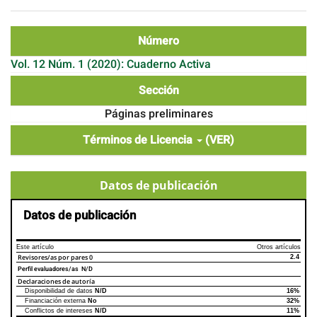
Número
Vol. 12 Núm. 1 (2020): Cuaderno Activa
Sección
Páginas preliminares
Términos de Licencia
(VER)
Datos de publicación
Datos de publicación
Este artículo
Otros artículos
Revisores/as por pares
0
2.4
Perfil evaluadores/as N/D
Declaraciones de autoría
Disponibilidad de datos
N/D
16%
Declaraciones de autoría
Este artículo
Otros artículos
Financiación externa
No
32%
Conflictos de intereses
N/D
11%