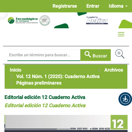
Navegación
Registrarse
Entrar
Idioma
principal
Contenido
principal
Barra
Toggle
lateral
naviga
Buscar
Inicio
Archivos
Vol. 12 Núm. 1 (2020): Cuaderno Activa
Páginas preliminares
Editorial edición 12 Cuaderno Activa
Editorial edición 12 Cuaderno Activa
Barra
lateral
del