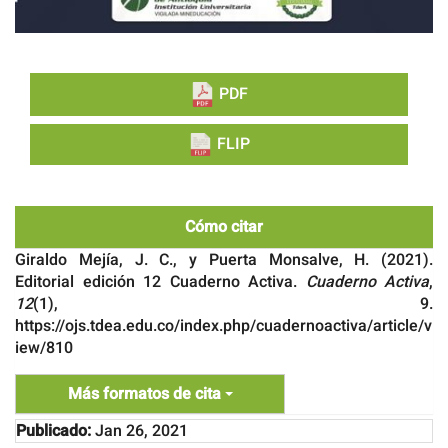
PDF
FLIP
Cómo citar
Giraldo Mejía, J. C., y Puerta Monsalve, H. (2021).
Editorial edición 12 Cuaderno Activa.
Cuaderno Activa
,
12
(1), 9.
https://ojs.tdea.edu.co/index.php/cuadernoactiva/article/v
iew/810
Más formatos de cita
Publicado:
Jan 26, 2021