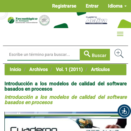
Navegación
Registrarse
Entrar
Idioma
principal
Contenido
principal
Barra
Toggle
lateral
naviga
Buscar
Inicio
Archivos
Vol. 1 (2011)
Artículos
Introducción a los modelos de calidad del software
basados en procesos
Introducción a los modelos de calidad del software
basados en procesos
Barra
lateral
del
artículo