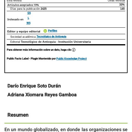
Esta revista
Otras revistas
Artículos aceptados
19%
33%
Días para la publicación
2425
145
GS
L
Indexado en
WS
Perfiles
Editor y equipo editorial
Tecnológico de Antioquia
Sociedad académica
Editorial
Tecnológico de Antioquia - Institución Universitaria
Para obtener más información sobre un dato, haga clic
Public Facts Label
- Plugin Mantenido por
Public Knowledge Project
Contenido
Darío Enrique Soto Durán
principal
Adriana Xiomara Reyes Gamboa
del
artículo
Resumen
En un mundo globalizado, en donde las organizaciones se