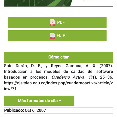
PDF
FLIP
Cómo citar
Soto Durán, D. E., y Reyes Gamboa, A. X. (2007).
Introducción a los modelos de calidad del software
basados en procesos.
Cuaderno Activa
,
1
(1), 25–36.
https://ojs.tdea.edu.co/index.php/cuadernoactiva/article/v
iew/71
Más formatos de cita
Publicado:
Oct 6, 2007