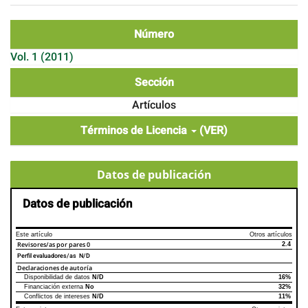
Número
Vol. 1 (2011)
Sección
Artículos
Términos de Licencia
(VER)
Datos de publicación
Datos de publicación
Este artículo
Otros artículos
Revisores/as por pares
0
2.4
Perfil evaluadores/as N/D
Declaraciones de autoría
Disponibilidad de datos
N/D
16%
Declaraciones de autoría
Este artículo
Otros artículos
Financiación externa
No
32%
Conflictos de intereses
N/D
11%