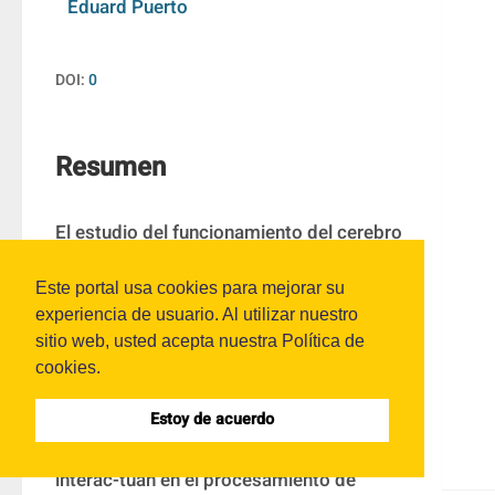
Eduard Puerto
DOI:
0
Resumen
El estudio del funcionamiento del cerebro 
permite, no sólo el descubrimiento de sus 
Este portal usa cookies para mejorar su
principios, sino también en la 
experiencia de usuario. Al utilizar nuestro
construcción de máquinas que lo emulen 
sitio web, usted acepta nuestra Política de
cada vez más inteligentes. En ese sentido, 
cookies.
las neurocien-cias están aportando 
importantes conocimientos sobre cómo 
Estoy de acuerdo
los diferentes elementos del cerebro 
interac-túan en el procesamiento de 