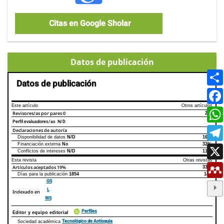
Citas en Google Sholar
Datos de publicación
Datos de publicación
Este artículo
Otros artículos
Revisores/as por pares
0
2.4
Perfil evaluadores/as N/D
Declaraciones de autoría
Disponibilidad de datos
N/D
16%
Declaraciones de autoría
Este artículo
Otros artículos
Financiación externa
No
32%
Conflictos de intereses
N/D
11%
Esta revista
Otras revistas
Artículos aceptados
19%
33%
Días para la publicación
1854
145
GS
L
Indexado en
WS
Perfiles
Editor y equipo editorial
Tecnológico de Antioquia
Sociedad académica