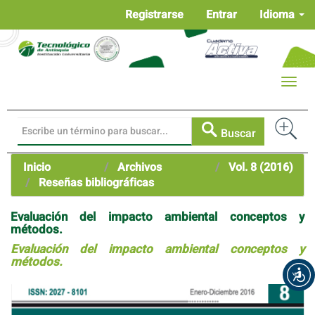
Navegación
Registrarse
Entrar
Idioma
principal
Contenido
principal
Barra
Toggle
lateral
naviga
Buscar
Inicio
Archivos
Vol. 8 (2016)
Reseñas bibliográficas
Evaluación del impacto ambiental conceptos y
métodos.
Evaluación del impacto ambiental conceptos y
métodos.
Barra
lateral
del