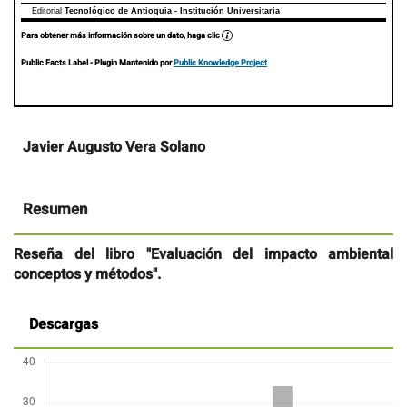
Editorial
Tecnológico de Antioquia - Institución Universitaria
Para obtener más información sobre un dato, haga clic
Public Facts Label
- Plugin Mantenido por
Public Knowledge Project
Contenido
Javier Augusto Vera Solano
principal
del
artículo
Resumen
Reseña del libro "Evaluación del impacto ambiental
conceptos y métodos".
Descargas